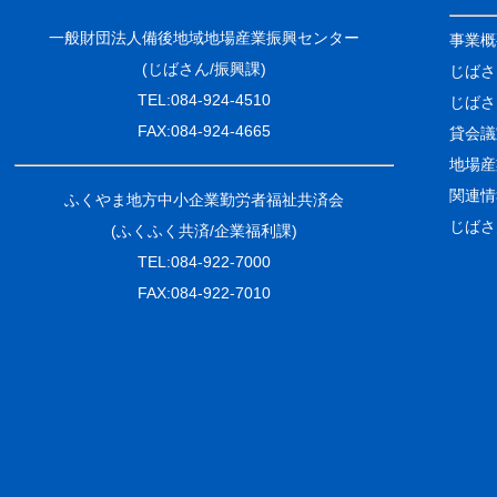
一般財団法人備後地域地場産業振興センター
事業概
(じばさん/振興課)
じばさ
TEL:084-924-4510
じばさ
FAX:084-924-4665
貸会議
地場産
関連情
ふくやま地方中小企業勤労者福祉共済会
じばさ
(ふくふく共済/企業福利課)
TEL:084-922-7000
FAX:084-922-7010