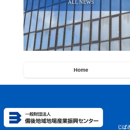
ALL NEWS
Home
じば