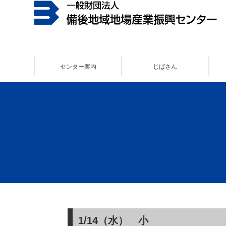
センター案内
じばさん
1/14（水） 小