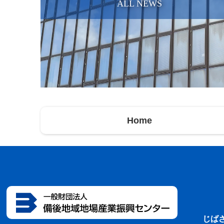
ALL NEWS
Home
じば