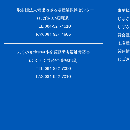
一般財団法人備後地域地場産業振興センター
事業概
(じばさん/振興課)
じばさ
TEL:084-924-4510
じばさ
FAX:084-924-4665
貸会議
地場産
関連情
ふくやま地方中小企業勤労者福祉共済会
じばさ
(ふくふく共済/企業福利課)
TEL:084-922-7000
FAX:084-922-7010