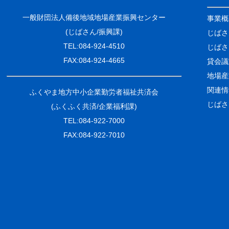
一般財団法人備後地域地場産業振興センター
事業概
(じばさん/振興課)
じばさ
TEL:084-924-4510
じばさ
FAX:084-924-4665
貸会議
地場産
関連情
ふくやま地方中小企業勤労者福祉共済会
じばさ
(ふくふく共済/企業福利課)
TEL:084-922-7000
FAX:084-922-7010