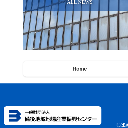
ALL NEWS
Home
じば