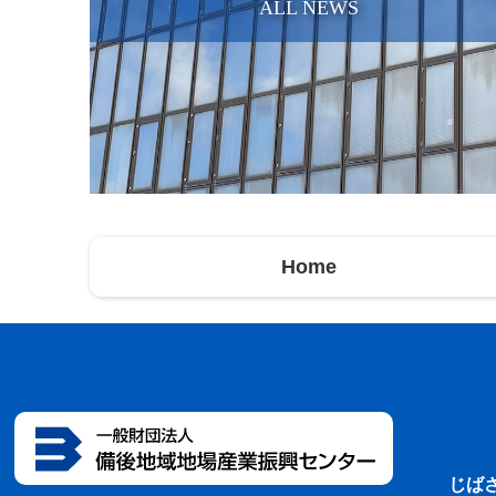
ALL NEWS
Home
じば