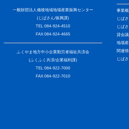
一般財団法人備後地域地場産業振興センター
事業概
(じばさん/振興課)
じばさ
TEL:084-924-4510
じばさ
FAX:084-924-4665
貸会議
地場産
関連情
ふくやま地方中小企業勤労者福祉共済会
じばさ
(ふくふく共済/企業福利課)
TEL:084-922-7000
FAX:084-922-7010