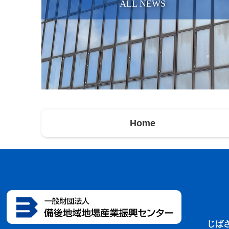
ALL NEWS
Home
じば