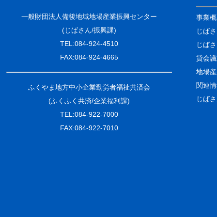
一般財団法人備後地域地場産業振興センター
事業概
(じばさん/振興課)
じばさ
TEL:084-924-4510
じばさ
FAX:084-924-4665
貸会議
地場産
関連情
ふくやま地方中小企業勤労者福祉共済会
じばさ
(ふくふく共済/企業福利課)
TEL:084-922-7000
FAX:084-922-7010