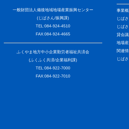
一般財団法人備後地域地場産業振興センター
事業概
(じばさん/振興課)
じばさ
TEL:084-924-4510
じばさ
FAX:084-924-4665
貸会議
地場産
関連情
ふくやま地方中小企業勤労者福祉共済会
じばさ
(ふくふく共済/企業福利課)
TEL:084-922-7000
FAX:084-922-7010