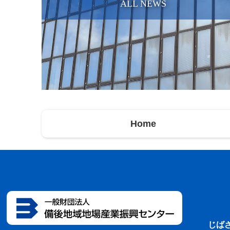
ALL NEWS
Home
じば