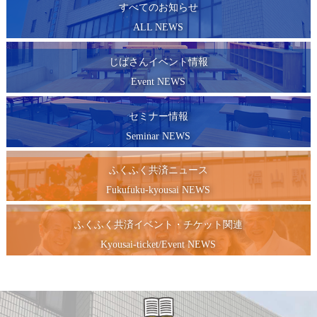
ふくふく共済チケット・イベント申込みなど
すべてのお知らせ
ALL NEWS
ふくふく共済
中小企業の福利厚生充実のお手伝い。
じばさんイベント情報
Event NEWS
貸会議室
セミナー情報
Wi-Fi無料/駐車場100台無料
セミナー・講座にも最適な会議室を整備。
Seminar NEWS
産業技術マップ
ふくふく共済ニュース
福山地域の企業が誇る製品・技術をご紹介。
Fukufuku-kyousai NEWS
ゲンバ男子・女子
ふくふく共済イベント・チケット関連
Kyousai-ticket/Event NEWS
地域製造業でイキイキと働く若者の姿をご紹介。
福山物産協会
福山地域の物産をご紹介。